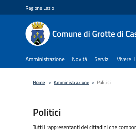
Salta al contenuto principale
Regione Lazio
Comune di Grotte di Ca
Amministrazione
Novità
Servizi
Vivere 
Home
>
Amministrazione
>
Politici
Politici
Tutti i rappresentanti dei cittadini che compo