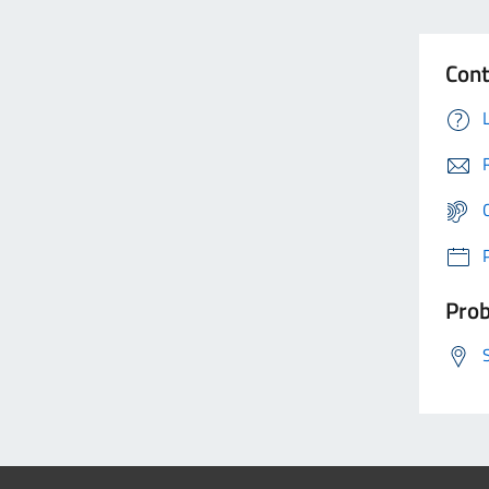
Cont
Prob